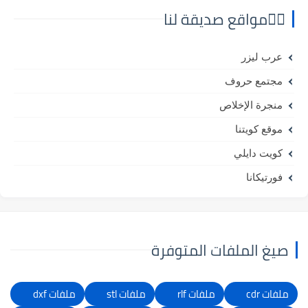
⛓️‍💥مواقع صديقة لنا
عرب ليزر
مجتمع حروف
منجرة الإخلاص
موقع كويتنا
كويت دايلي
فورتيكانا
صيغ الملفات المتوفرة
ملفات cdr
ملفات rlf
ملفات stl
ملفات dxf