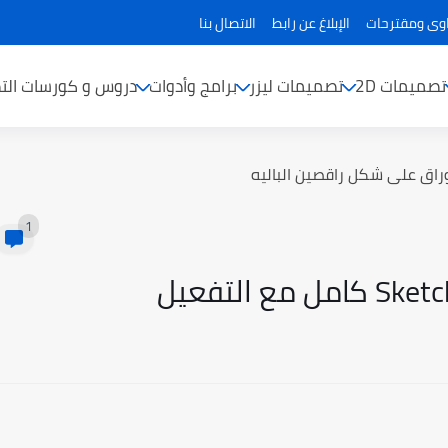
ى ومقترحات
الإبلاغ عن رابط
الاتصال بنا
تصميمات 2D
تصميمات ليزر
برامج وأدوات
دروس و كورسات الت
راق على شكل راقصين الباليه
1