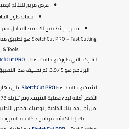
عرض مريح للنتائج (جميع
حساب طول الحاف
محرر خرائط يتيح لك ضبط التداخل بسرعة
& Tools ، وهي جزء من Business.
الشركة التي طورت
tchCut PRO
البرنامج هو 3.9.45. تم تصنيف هذا التطبيق من قبل 5 مستخدمين لموقعنا ولديه متوسط ​​تقييم 4.2.
لتثبيت
SketchCut PRO
من أجل حمايتك الخاصة ، نوصيك بفحص التطبيق
بك. إذا اكتشف برنامج مكافحة الفيروسا
SketchCut PRO