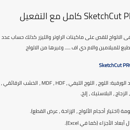
ى الالواح للقص على ماكينات الراوتر والليزر كذلك حساب عدد
يع للميلامين والام دي اف ..... وغيرها من الالواح
SketchCut P
مناسب لحساب وتحسين مخططات القطع للمواد الورقية: اللوح ، اللوح الليفي ، MDF ، HDF ، الخشب الرقائقي ،
 الزجاج ، البلاستيك ، إلخ.
اختيار أحجام الألواح ، الإزاحة ، عرض القطع).
عاد الأجزاء (كما في Excel).