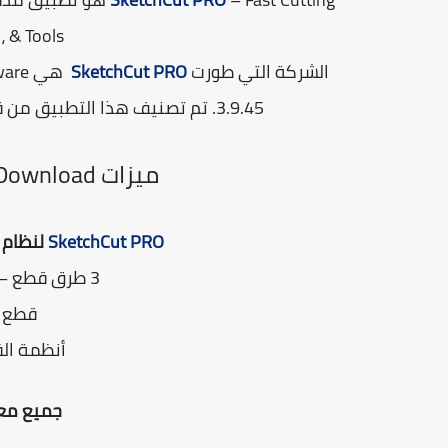
& Tools ، وهي جزء من Business.
الشركة التي طورت
SketchCut PRO
3.9.45. تم تصنيف هذا التطبيق من قبل 5 مستخدمين لموقعنا ولديه متوسط ​​تقييم 4.2.
ميزات
 Download
SketchCut PRO
لنظام التشغيل s
3 طرق قطع – للحصول على أفضل النتائج
قطع ا
أنظمة الق
جميع معل
–