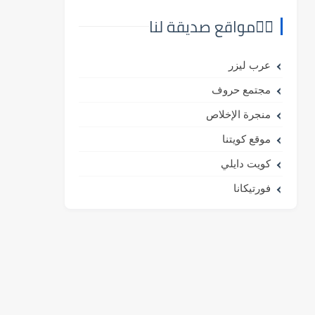
⛓️‍💥مواقع صديقة لنا
عرب ليزر
مجتمع حروف
منجرة الإخلاص
موقع كويتنا
كويت دايلي
فورتيكانا