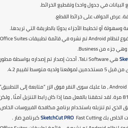
 البيانات في جدول واحد) وتقطيع الخرائط.
ة. عرض الحواف على خرائط القطع.
 وسهولة أو تخطيط الأجزاء يدويًا بالطريقة التي تريدها.
SketchCut PRO – Fast Cutting هو تطبيق مدفوع لنظام Android تم نشره في قائمة تطبيقات Office Suites
Ske
– Fast Cutting هي TaLi Software. أحدث إصدار تم إصداره بواسطة مطور
Fast Cutting على جهاز Android ، ما عليك سوى النقر فوق الزر “متابعة إلى التطبيق”
الأخضر أعلاه لبدء عملية التثبيت. وتم تنزيله 8178 مرة. لقد تحققنا بالفعل مما إذا كان رابط التنزيل آمنًا ، ولك
 الذي تم تنزيله باستخدام برنامج مكافحة الفيروسات الخاص
ت الخاص بك
Fast Cutting كبرنامج ضار .
SketchCut PRO
– Fast Cutting هو تطبيق مدفوع لنظام Android تم نشره في قائمة تطبيقات Office Suites