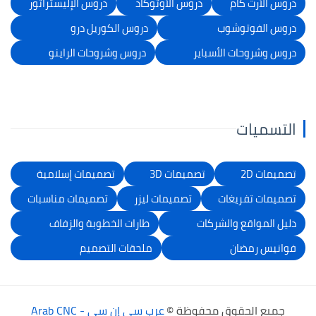
دروس الأرت كام
دروس الأوتوكاد
دروس الإليستراتور
دروس الفوتوشوب
دروس الكوريل درو
دروس وشروحات الأسباير
دروس وشروحات الراينو
التسميات
تصميمات 2D
تصميمات 3D
تصميمات إسلامية
تصميمات تفريغات
تصميمات ليزر
تصميمات مناسبات
دليل المواقع والشركات
طارات الخطوبة والزفاف
فوانيس رمضان
ملحقات التصميم
جميع الحقوق محفوظة ©
عرب سي إن سي - Arab CNC