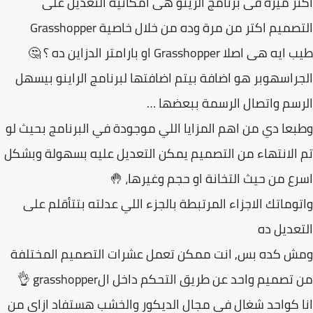
ر ميزة فى برنامج الرينو هى امكانية التعديل على
صميم اكتر من مرة وده من خلال خاصية Grasshopper
هى اصلا Grasshopper او بارامتر الدزاين ده ؟ 🤔
راسهوبر هو اضافة بيتم اضافتها لبرنامج الراينو بيسهل
سم واتصال الرسمة ببعضها …
عا دي من اهم المزايا اللي موجودة في البرنامج بحيث لو
الانتهاء من التصميم يمكن التعديل عليه بسهولة وبشكل
ع من حيث التخانة او حجم وغيرها، 🤚
وماتك الاجزاء المرتبطة بالجزء اللي عدلته بتتأقلم على
عديل ده
ش كده بس, انت ممكن تعمل عشرات التصميم المختلفة
تصميم واحد عن طريق التحكم داخل الgrasshopper 👌
 كواحد شغال فى مجال الديكور والخشب هستفاد ازاى من