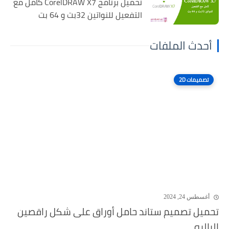
تحميل برنامج CorelDRAW X7 كامل مع
التفعيل للنواتين 32بت و 64 بت
أحدث الملفات
تصميمات 2D
أغسطس 24, 2024
تحميل تصميم ستاند حامل أوراق على شكل راقصين
الباليه