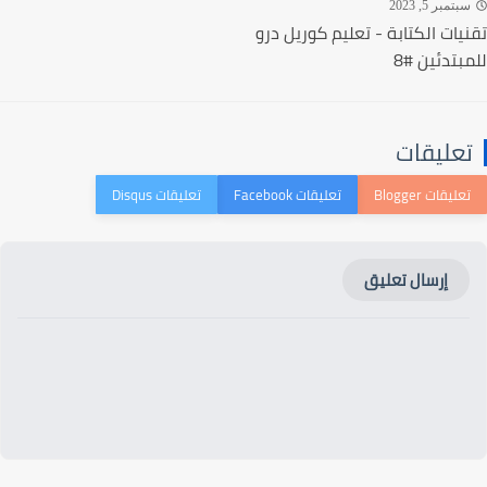
تمبر 5, 2023
يات الكتابة - تعليم كوريل درو
بتدئين #8
عليقات
إرسال تعليق