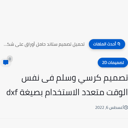
تحميل تصميم ستاند حامل أوراق على شكل راقصين الباليه
📁 أحدث الملفات
0
صميمات 2D
ميم كرسي وسلم فى نفس
وقت متعدد الاستخدام بصيغة dxf
غسطس 6, 2022