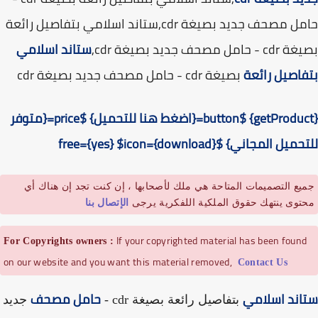
حامل مصحف جديد بصيغة cdr,ستاند اسلامي بتفاصيل رائعة
امل مصحف جديد بصيغة cdr,
ستاند اسلامي
اصيل رائعة
بصيغة cdr - حامل مصحف جديد بصيغة cdr
{getProduct} $button={اضغط هنا للتحميل} $price={متوفر
ل المجاني} $free={yes} $icon={download}
يع التصميمات المتاحة هي ملك لأصحابها ، إن كنت تجد إن هناك أي
توى ينتهك حقوق الملكية اللفكرية يرجى
الإتصال بنا
If your copyrighted material has been foun
For Copyrights owners :
on our website and you want this material removed,
Contact Us
ند اسلامي
حامل مصحف
بتفاصيل رائعة بصيغة cdr -
جديد