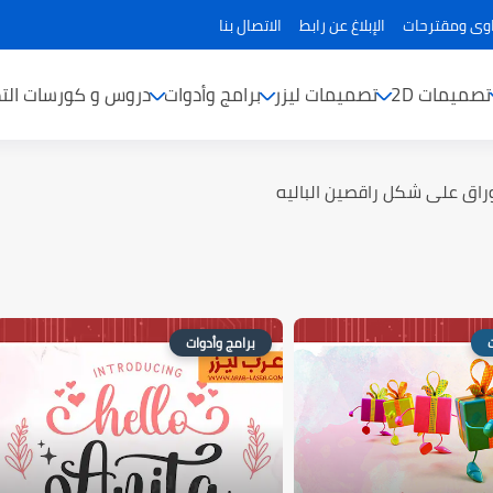
ى ومقترحات
الإبلاغ عن رابط
الاتصال بنا
تصميمات 2D
تصميمات ليزر
برامج وأدوات
دروس و كورسات الت
راق على شكل راقصين الباليه
ت
برامج وأدوات