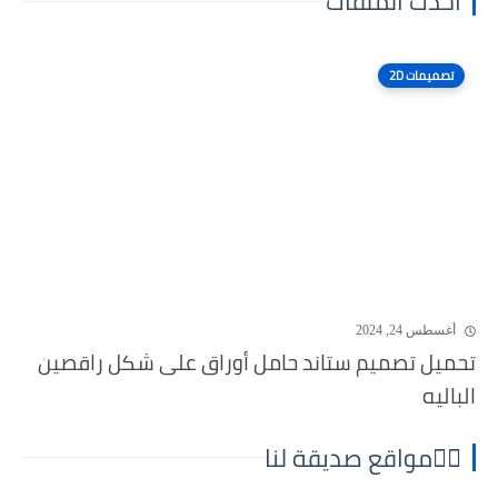
أحدث الملفات
تصميمات 2D
أغسطس 24, 2024
تحميل تصميم ستاند حامل أوراق على شكل راقصين
الباليه
⛓️‍💥مواقع صديقة لنا