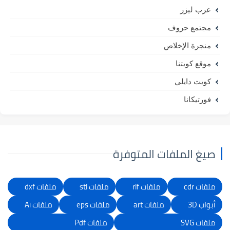
عرب ليزر
مجتمع حروف
منجرة الإخلاص
موقع كويتنا
كويت دايلي
فورتيكانا
صيغ الملفات المتوفرة
ملفات cdr
ملفات rlf
ملفات stl
ملفات dxf
أبواب 3D
ملفات art
ملفات eps
ملفات Ai
ملفات SVG
ملفات Pdf