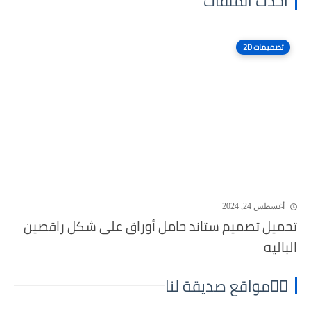
أحدث الملفات
تصميمات 2D
أغسطس 24, 2024
تحميل تصميم ستاند حامل أوراق على شكل راقصين
الباليه
⛓️‍💥مواقع صديقة لنا