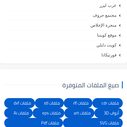
عرب ليزر
مجتمع حروف
منجرة الإخلاص
موقع كويتنا
كويت دايلي
فورتيكانا
صيغ الملفات المتوفرة
ملفات cdr
ملفات rlf
ملفات stl
ملفات dxf
أبواب 3D
ملفات art
ملفات eps
ملفات Ai
ملفات SVG
ملفات Pdf