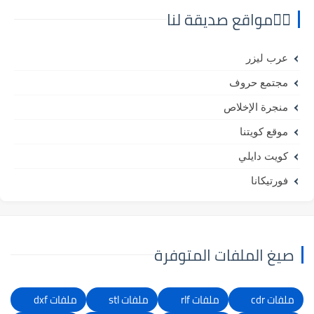
⛓️‍💥مواقع صديقة لنا
عرب ليزر
مجتمع حروف
منجرة الإخلاص
موقع كويتنا
كويت دايلي
فورتيكانا
صيغ الملفات المتوفرة
ملفات cdr
ملفات rlf
ملفات stl
ملفات dxf