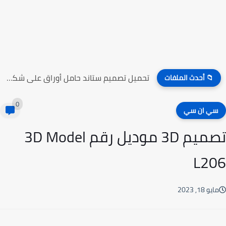
تحميل تصميم ستاند حامل أوراق على شكل راقصين الباليه
📁 أحدث الملفات
0
ي ان سي
تصميم 3D موديل رقم 3D Model
L2
يو 18, 2023