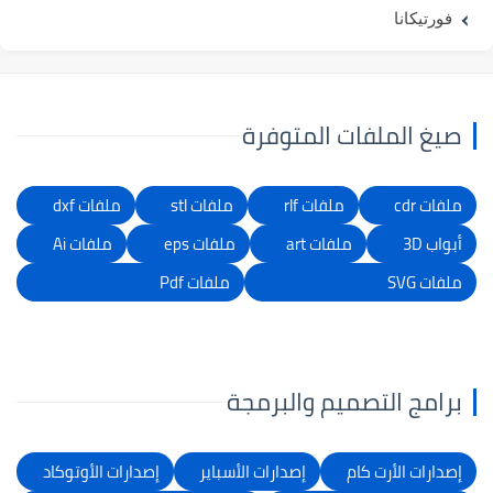
فورتيكانا
صيغ الملفات المتوفرة
ملفات cdr
ملفات rlf
ملفات stl
ملفات dxf
أبواب 3D
ملفات art
ملفات eps
ملفات Ai
ملفات SVG
ملفات Pdf
برامج التصميم والبرمجة
إصدارات الأرت كام
إصدارات الأسباير
إصدارات الأوتوكاد