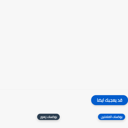
قد يعجبك ايضا
بوكسات الفلانتين
بوكسات زهور