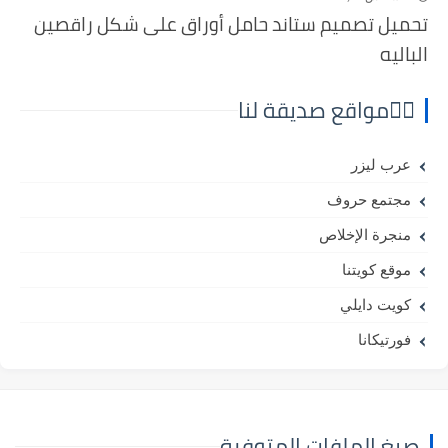
تحميل تصميم ستاند حامل أوراق على شكل راقصين
الباليه
⛓️‍💥مواقع صديقة لنا
عرب ليزر
مجتمع حروف
منجرة الإخلاص
موقع كويتنا
كويت دايلي
فورتيكانا
صيغ الملفات المتوفرة