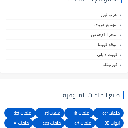
عرب ليزر
مجتمع حروف
منجرة الإخلاص
موقع كويتنا
كويت دايلي
فورتيكانا
صيغ الملفات المتوفرة
ملفات cdr
ملفات rlf
ملفات stl
ملفات dxf
أبواب 3D
ملفات art
ملفات eps
ملفات Ai