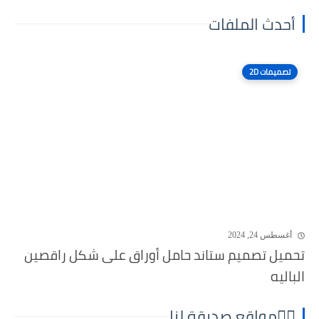
أحدث الملفات
تصميمات 2D
أغسطس 24, 2024
تحميل تصميم ستاند حامل أوراق على شكل راقصين
الباليه
⛓️‍💥مواقع صديقة لنا