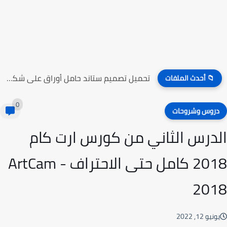
تحميل تصميم ستاند حامل أوراق على شكل راقصين الباليه
📁 أحدث الملفات
0
روس وشروحات
درس الثاني من كورس ارت كام
2018 كامل حتى الاحتراف - ArtCam
20
نيو 12, 2022