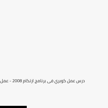
درس عمل كوبري فى برنامج ارتكام 2008 - عمل كوبري Bridges أثناء القطع لمنع القطع من التطاير