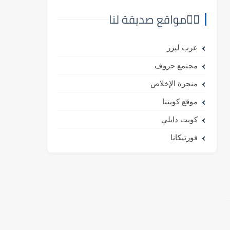
⛓️‍💥مواقع صديقة لنا
عرب ليزر
مجتمع حروف
منجرة الإخلاص
موقع كويتنا
كويت دايلي
فورتيكانا