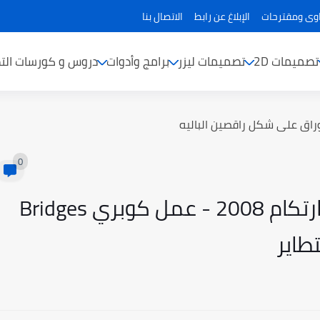
ى ومقترحات
الإبلاغ عن رابط
الاتصال بنا
تصميمات 2D
تصميمات ليزر
برامج وأدوات
دروس و كورسات الت
راق على شكل راقصين الباليه
0
درس عمل كوبري فى برنامج ارتكام 2008 - عمل كوبري Bridges
طاير