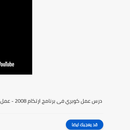
درس عمل كوبري فى برنامج ارتكام 2008 - عمل كوبري Bridges أثناء القطع لمنع القطع من التطاير
قد يعجبك ايضا