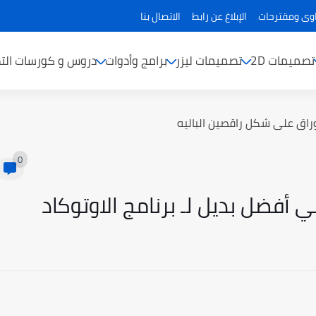
ى ومقترحات
الإبلاغ عن رابط
الاتصال بنا
تصميمات 2D
تصميمات ليزر
برامج وأدوات
دروس و كورسات الت
راق على شكل راقصين الباليه
0