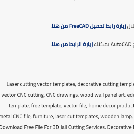
زيارة رابط تحميل FreeCAD من هنا
.
زيارة الرابط من هنا
.
Laser cutting vector templates, decorative cutting templa
vector CNC cutting, CNC drawings, wood wall panel art, edu
template, free template, vector file, home decor products
metal CNC file, furniture, laser cut templates, wooden lamp, 3
Download Free File For 3D Jali Cutting Services, Decorative