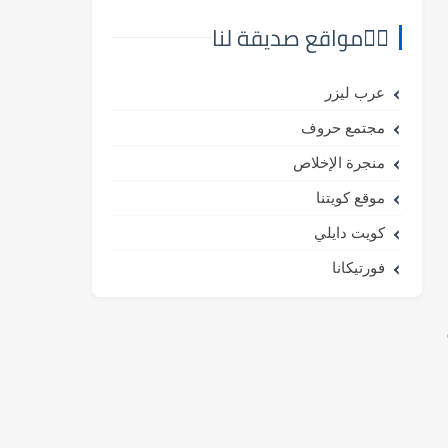
⛓️‍💥مواقع صديقة لنا
عرب ليزر
مجتمع حروف
منجرة الإخلاص
موقع كويتنا
كويت دايلي
فورتيكانا