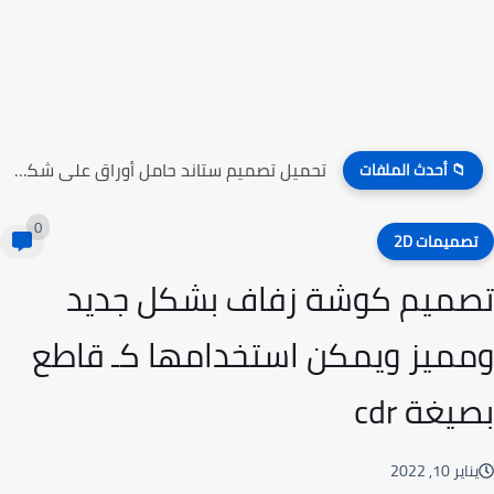
تحميل تصميم ستاند حامل أوراق على شكل راقصين الباليه
📁 أحدث الملفات
0
صميمات 2D
ميم كوشة زفاف بشكل جديد
ميز ويمكن استخدامها كـ قاطع
يغة cdr
ير 10, 2022