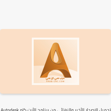
تحميل الإصدار الأخير والنهائي من برنامج الأرت كام Autodesk