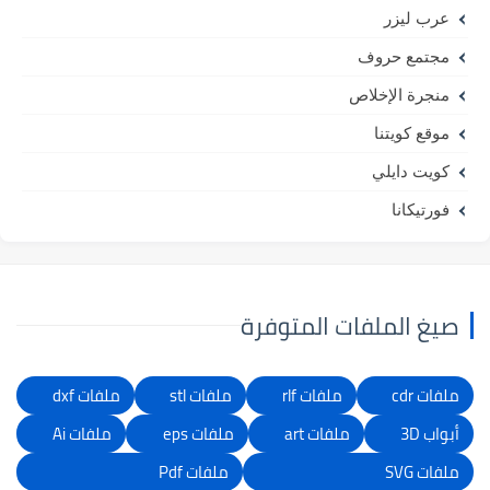
عرب ليزر
مجتمع حروف
منجرة الإخلاص
موقع كويتنا
كويت دايلي
فورتيكانا
صيغ الملفات المتوفرة
ملفات cdr
ملفات rlf
ملفات stl
ملفات dxf
أبواب 3D
ملفات art
ملفات eps
ملفات Ai
ملفات SVG
ملفات Pdf