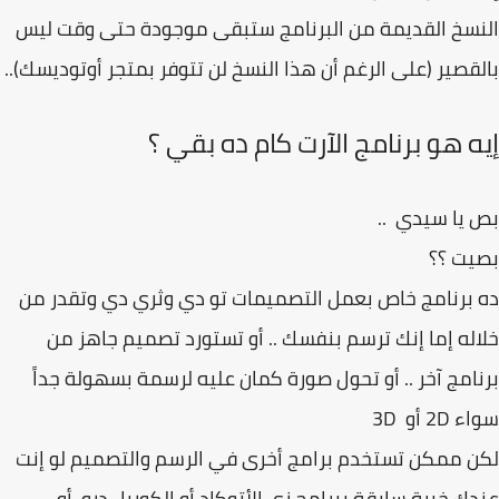
سخ القديمة من البرنامج ستبقى موجودة حتى وقت ليس
قصير (على الرغم أن هذا النسخ لن تتوفر بمتجر أوتوديسك)..
ه هو برنامج الآرت كام ده بقي ؟
يا سيدي ..
يت ؟؟
برنامج خاص بعمل التصميمات تو دي وثري دي وتقدر من
له إما إنك ترسم بنفسك .. أو تستورد تصميم جاهز من
امج آخر .. أو تحول صورة كمان عليه لرسمة بسهولة جداً
2 أو 3D
 ممكن تستخدم برامج أخرى في الرسم والتصميم لو إنت
ك خبرة سابقة ببرامج زي الأتوكاد أو الكوريل درو أو