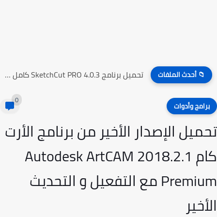
تحميل برنامج SketchCut PRO 4.0.3 كامل مع التفعيل
📁 أحدث الملفات
0
رامج وأدوات
ميل الإصدار الأخير من برنامج الأرت
كام Autodesk ArtCAM 2018.2.1
Premium مع التفعيل و التحديث
أخير