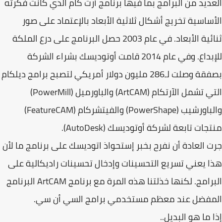
ديد من البرامج بما فيها برنامج آرت كام الذي كانت فكرته
ساسية تخريج أشكال ثلاثية الأبعاد بالإعتماد على صور
ثنائية الأبعاد. في عام 2003 حصل البرنامج على درع الملكة
للإبداع. وفي عام 2014 قامت أوتوديسك بشراء الشركة
بصفقة وصلت لـ286 مليون دولار أمريكي لتصبح برامج ديلكام
التي تشمل الآرتكام (ArtCAM) والباورميل (PowerMill)
والباورشيب (PowerShape) والفيتشركام (FeatureCAM)
جات تابعة لشركة أوتوديسك (AutoDesk).
 العادة أن نفرح بخبر إستحواذ اتوديسك على برنامج ما لأن
 يعني تسريع التحسينات وإدخال تحسينات راديكالية على
البرامج. لكنها خذلتنا هذه المرة مع برنامج ArtCAM البرنامج
مفضل عند معظم مستخدمي برامج السي أن سي.
 ما هو البديل..