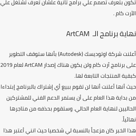
ن بتعرف تصمم علي برامج تانية علشان تعرف تشتغل علي
رت كام .
ية برنامج الـ ArtCAM
أعلنت شركة اوتوديسك (Autodesk) بأنها ستوقف التطوير
على برنامج آرت كام ولن يكون هناك إصدار ArtCAM لعام 2019
ية المنتجات التابعة لها.
 أنها أعلنت أنها لن تقوم ببيع أي إشتراك بالبرنامج إبتداءا
بداية هذا العام على أن يستمر الدعم الفني للمشتركين
اليين لنهاية العام الحالي. وستقوم بحذفه من متاجرها
ياً.
 الخبر كان مزعجاً بالنسبة لي شخصيا حيث انني أعتبر هذا