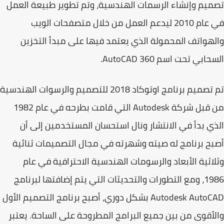
يم وإنشاء الرسمات الهندسية، وتم تطوير طبيعة العمل
في عام 2010 ليدعم العمل من خلال متصفحات الويب
هواتف المحمولة الذي يعتمد فيها على مبدأ التخزين
سحابي تحت اسم
AutoCAD 360
.
 تصميم
برنامج اوتوكاد 2018
للتصميم والرسوات الهندسية
 قبل شركة
Autodesk
التي قامت بطرحه في عام 1982
ي بدأ في الانتشار ونال استحسان المستخدمين إلى أن
ح برنامج له صيته وشهرته في مجال
التصميمات ثنائية
اثية الأبعاد
و
الرسومات الهندسية
الاحترافية في عام
يثات التي يتم إضافتها لبرنامج
Autodesk AutoC
بشكل دوري، أصبح برنامج التصميم الأول
أقوى من بين جميع البرامج المطروحة على الساحة. يعتبر