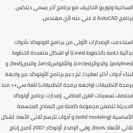
كنية وتوزيع التكييف مع برنامج آخر يسمي ديلكس.
ج AutoCAD
لا غني عنه لأي مهندس.
خدمت الإصدارات الأولى من
برنامج الاوتوكاد
بأدوات
بدائية خاصة بالخطوط (Lines) أو اشكال متعددة الخطوط
(polylines)، والدوائر(circles)، والأقواس(arcs)، والنص(text)، و
اء أدوات أكثر تعقيدا، تم دعم برنامج الأوتوكاد عبر واجهة
جة التطبيقات (واجهة برمجة التطبيقات) للغة سي++ منذ
صف تسعينات القرن الماضي. إصدارت برنامج أوتوكاد
ديثة تتضمن مجموعة كاملة من النماذج المجسمة
الأساسية (solid modeling) و أدوات للرسم ثلاثي الأبعاد (شكل
لأبعاد tools). وفي الإصدار
أوتوكاد
2007 أصبح إنتاج