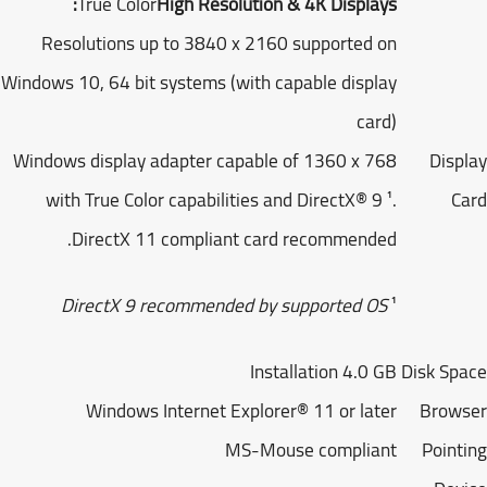
True Color
High Resolution & 4K Displays:
Resolutions up to 3840 x 2160 supported on
Windows 10, 64 bit systems (with capable display
card)
Windows display adapter capable of 1360 x 768
Disp
with True Color capabilities and DirectX® 9 ¹.
C
DirectX 11 compliant card recommended.
DirectX 9 recommended by supported OS
¹
Installation 4.0 GB
Disk Sp
Windows Internet Explorer® 11 or later
Brow
MS-Mouse compliant
Point