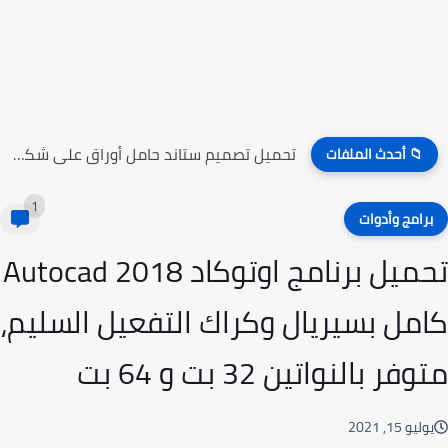
تحميل تصميم ستاند حامل أوراق على شكل راقصين الباليه
📁 أحدث الملفات
1
رامج وأدوات
تحميل برنامج اوتوكاد 2018 Autocad
مل بسيريال وكراك التفعيل السليم،
فر بالنواتين 32 بت و 64 بت
ليو 15, 2021