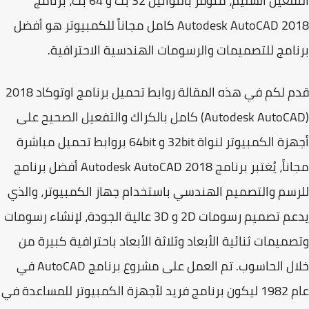
فعيل
السليم، متوفر بالنواتين 32 بت و 64 بت،
برنامج
Autodesk AutoCAD 2 كامل
مجاناً للكمبيوتر هو
أفضل
امج للتصميمات والرسومات الهندسية
الاحترافية.
 لكم في هذه المقالة
روابط تحميل برنامج اوتوكاد 2018
Autodesk AutoCAD) كامل بالكراك والتفعيل الصحيح على
أجهزة الكمبيوتر لنواة 32bit و 64bit بروابط تحميل مباشرة
ناً، يُغتبر
برنامج Autodesk AutoCAD 2018
أفضل
برنامج
سم والتصميم الهندسي
باستخدام جهاز الكمبيوتر، والذي
عم تصميم
رسومات 2D و 3D
عالية الجودة، لإنشاء رسومات
ميمات ثنائية الأبعاد وثلاثة الأبعاد باحترافية كبيرة من
ل الحاسوب. تم العمل على مشروع
برنامج AutoCAD
في
عام 1982 ليكون برنامج فريد لأجهزة الكمبيوتر للمساعدة في