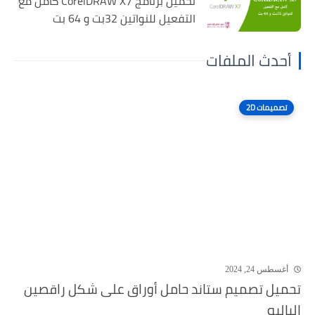
تحميل برنامج CorelDRAW X7 كامل مع
التفعيل للنواتين 32بت و 64 بت
أحدث الملفات
تصميمات 2D
أغسطس 24, 2024
تحميل تصميم ستاند حامل أوراق على شكل راقصين
الباليه