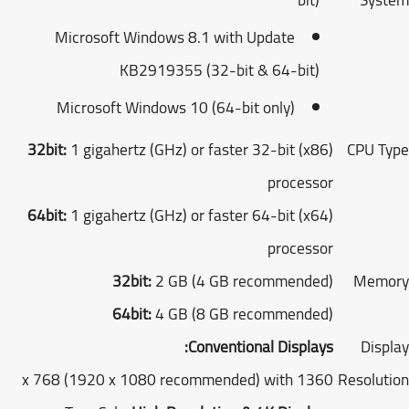
Microsoft Windows 8.1 with Update
KB2919355 (32-bit & 64-bit)
Microsoft Windows 10 (64-bit only)
32bit:
1 gigahertz (GHz) or faster 32-bit (x86)
CPU T
processor
64bit:
1 gigahertz (GHz) or faster 64-bit (x64)
processor
32bit:
2 GB (4 GB recommended)
Memo
64bit:
4 GB (8 GB recommended)
Conventional Displays:
Disp
1360 x 768 (1920 x 1080 recommended) with
Resolut