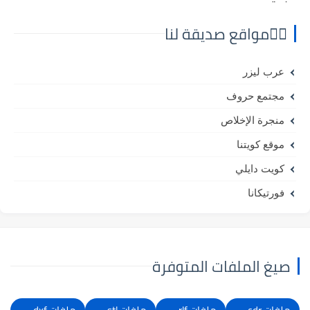
⛓️‍💥مواقع صديقة لنا
عرب ليزر
مجتمع حروف
منجرة الإخلاص
موقع كويتنا
كويت دايلي
فورتيكانا
صيغ الملفات المتوفرة