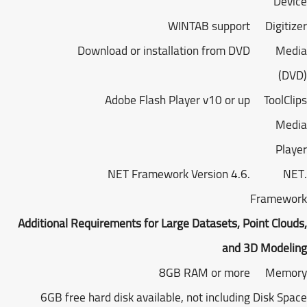
Dev
WINTAB support
Digiti
Download or installation from DVD
Med
(D
Adobe Flash Player v10 or up
ToolCl
Med
Pla
.NET Framework Version 4.6
.N
Framewo
Additional Requirements for Large Datasets, Point Clou
and 3D Model
8GB RAM or more
Memo
6GB free hard disk available, not including
Disk Sp