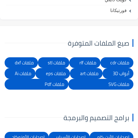
فورتيكانا
صيغ الملفات المتوفرة
ملفات cdr
ملفات rlf
ملفات stl
ملفات dxf
أبواب 3D
ملفات art
ملفات eps
ملفات Ai
ملفات SVG
ملفات Pdf
برامج التصميم والبرمجة
إصدارات الأرت كام
إصدارات الأسباير
إصدارات الأوتوكاد