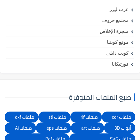
عرب ليزر
مجتمع حروف
منجرة الإخلاص
موقع كويتنا
كويت دايلي
فورتيكانا
صيغ الملفات المتوفرة
ملفات cdr
ملفات rlf
ملفات stl
ملفات dxf
أبواب 3D
ملفات art
ملفات eps
ملفات Ai
ملفات SVG
ملفات Pdf