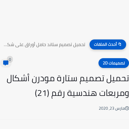
تحميل تصميم ستاند حامل أوراق على شكل راقصين الباليه
📁 أحدث الملفات
0
صميمات 2D
ميل تصميم ستارة مودرن أشكال
ربعات هندسية رقم (21)
رس 23, 2020