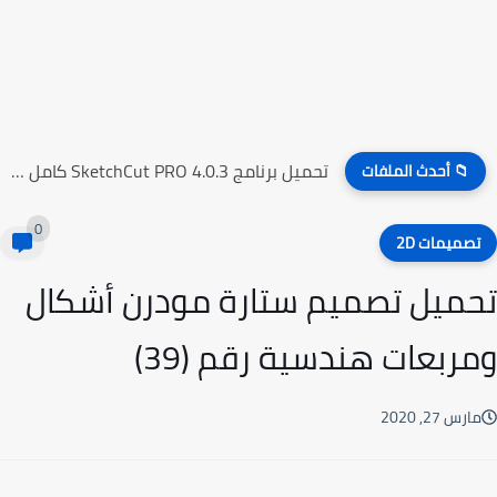
تحميل برنامج SketchCut PRO 4.0.3 كامل مع التفعيل
📁 أحدث الملفات
0
صميمات 2D
ميل تصميم ستارة مودرن أشكال
ربعات هندسية رقم (39)
رس 27, 2020